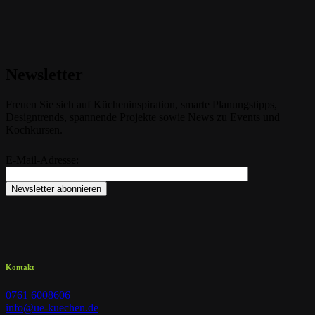
Newsletter
Freuen Sie sich auf Kücheninspiration, smarte Planungstipps,
Designtrends, spannende Projekte sowie News zu Events und
Kochkursen.
E-Mail-Adresse:
Kontakt
0761 6008606
info@ue-kuechen.de