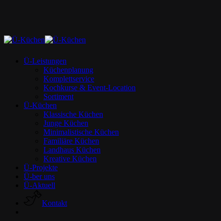
Skip
to
main
content
Menu
Ü-Leistungen
Küchenplanung
Komplettservice
Kochkurse & Event-Location
Sortiment
Ü-Küchen
Klassische Küchen
Junge Küchen
Minimalistische Küchen
Familiäre Küchen
Landhaus Küchen
Kreative Küchen
Ü-Projekte
Ü-ber uns
Ü-Aktuell
K
o
n
t
a
k
t
facebook
instagram
phone
email