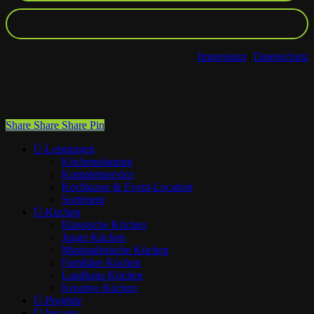
Impressum
|
Datenschutz
Share
Share
Share
Share
Pin
Close
Ü-Leistungen
Menu
Küchenplanung
Komplettservice
Kochkurse & Event-Location
Sortiment
Ü-Küchen
Klassische Küchen
Junge Küchen
Minimalistische Küchen
Familiäre Küchen
Landhaus Küchen
Kreative Küchen
Ü-Projekte
Ü-ber uns