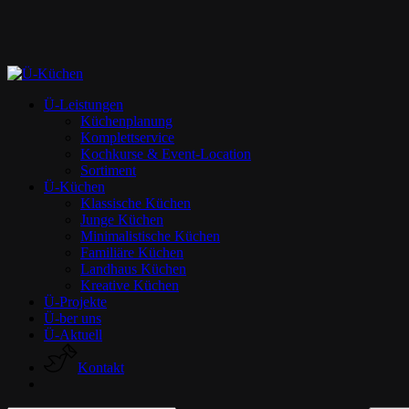
Skip
to
main
content
Menu
Ü-Leistungen
Küchenplanung
Komplettservice
Kochkurse & Event-Location
Sortiment
Ü-Küchen
Klassische Küchen
Junge Küchen
Minimalistische Küchen
Familiäre Küchen
Landhaus Küchen
Kreative Küchen
Ü-Projekte
Ü-ber uns
Ü-Aktuell
K
o
n
t
a
k
t
facebook
instagram
phone
email