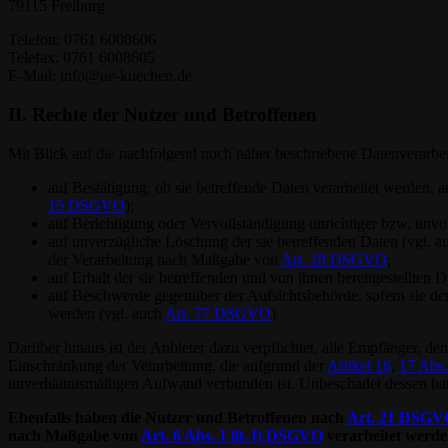
79115 Freiburg
Telefon: 0761 6008606
Telefax: 0761 6008605
E-Mail: info@ue-kuechen.de
II. Rechte der Nutzer und Betroffenen
Mit Blick auf die nachfolgend noch näher beschriebene Datenverarbe
auf Bestätigung, ob sie betreffende Daten verarbeitet werden, 
15 DSGVO
);
auf Berichtigung oder Vervollständigung unrichtiger bzw. unvo
auf unverzügliche Löschung der sie betreffenden Daten (vgl. 
der Verarbeitung nach Maßgabe von
Art. 18 DSGVO
;
auf Erhalt der sie betreffenden und von ihnen bereitgestellten
auf Beschwerde gegenüber der Aufsichtsbehörde, sofern sie der
werden (vgl. auch
Art. 77 DSGVO
).
Darüber hinaus ist der Anbieter dazu verpflichtet, alle Empfänger, 
Einschränkung der Verarbeitung, die aufgrund der
Artikel 16
,
17 Abs.
unverhältnismäßigen Aufwand verbunden ist. Unbeschadet dessen hat
Ebenfalls haben die Nutzer und Betroffenen nach
Art. 21 DSGV
nach Maßgabe von
Art. 6 Abs. 1 lit. f) DSGVO
verarbeitet werde