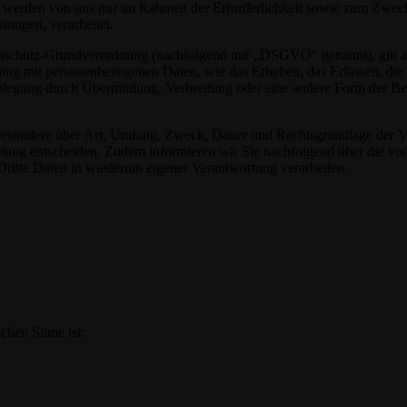
werden von uns nur im Rahmen der Erforderlichkeit sowie zum Zwecke 
stungen, verarbeitet.
nschutz-Grundverordnung (nachfolgend nur „DSGVO“ genannt), gilt als 
ng mit personenbezogenen Daten, wie das Erheben, das Erfassen, die 
legung durch Übermittlung, Verbreitung oder eine andere Form der Ber
sbesondere über Art, Umfang, Zweck, Dauer und Rechtsgrundlage der Ve
itung entscheiden. Zudem informieren wir Sie nachfolgend über die v
ritte Daten in wiederum eigener Verantwortung verarbeiten.
ichen Sinne ist: