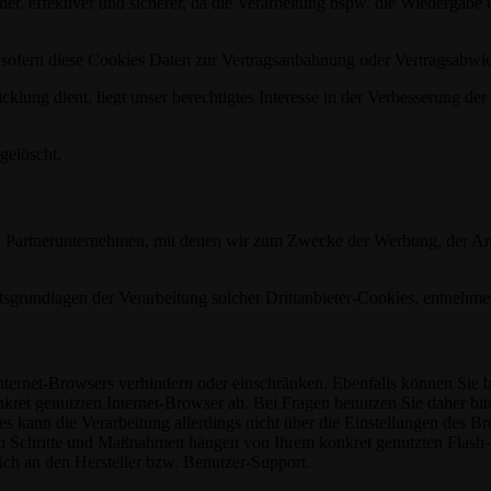
her, effektiver und sicherer, da die Verarbeitung bspw. die Wiedergabe u
, sofern diese Cookies Daten zur Vertragsanbahnung oder Vertragsabwic
lung dient, liegt unser berechtigtes Interesse in der Verbesserung der F
gelöscht.
 Partnerunternehmen, mit denen wir zum Zwecke der Werbung, der Analys
sgrundlagen der Verarbeitung solcher Drittanbieter-Cookies, entnehme
Internet-Browsers verhindern oder einschränken. Ebenfalls können Sie be
et genutzten Internet-Browser ab. Bei Fragen benutzen Sie daher bitt
es kann die Verarbeitung allerdings nicht über die Einstellungen des B
chen Schritte und Maßnahmen hängen von Ihrem konkret genutzten Flash-P
ich an den Hersteller bzw. Benutzer-Support.