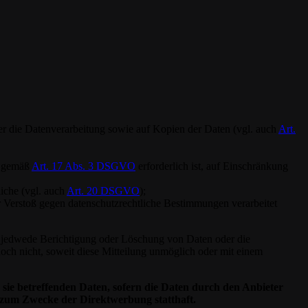
über die Datenverarbeitung sowie auf Kopien der Daten (vgl. auch
Art.
ng gemäß
Art. 17 Abs. 3 DSGVO
erforderlich ist, auf Einschränkung
liche (vgl. auch
Art. 20 DSGVO
);
er Verstoß gegen datenschutzrechtliche Bestimmungen verarbeitet
er jedwede Berichtigung oder Löschung von Daten oder die
edoch nicht, soweit diese Mitteilung unmöglich oder mit einem
sie betreffenden Daten, sofern die Daten durch den Anbieter
 zum Zwecke der Direktwerbung statthaft.