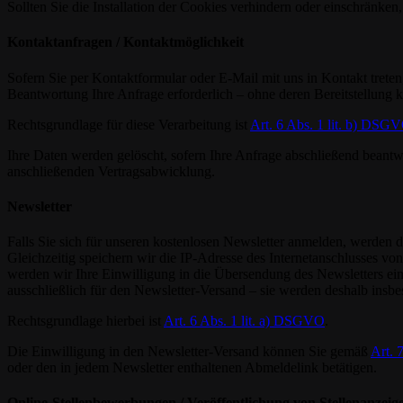
Sollten Sie die Installation der Cookies verhindern oder einschränken,
Kontaktanfragen / Kontaktmöglichkeit
Sofern Sie per Kontaktformular oder E-Mail mit uns in Kontakt trete
Beantwortung Ihre Anfrage erforderlich – ohne deren Bereitstellung k
Rechtsgrundlage für diese Verarbeitung ist
Art. 6 Abs. 1 lit. b) DSG
Ihre Daten werden gelöscht, sofern Ihre Anfrage abschließend beantw
anschließenden Vertragsabwicklung.
Newsletter
Falls Sie sich für unseren kostenlosen Newsletter anmelden, werden d
Gleichzeitig speichern wir die IP-Adresse des Internetanschlusses 
werden wir Ihre Einwilligung in die Übersendung des Newsletters ei
ausschließlich für den Newsletter-Versand – sie werden deshalb insbe
Rechtsgrundlage hierbei ist
Art. 6 Abs. 1 lit. a) DSGVO
.
Die Einwilligung in den Newsletter-Versand können Sie gemäß
Art.
oder den in jedem Newsletter enthaltenen Abmeldelink betätigen.
Online-Stellenbewerbungen / Veröffentlichung von Stellenanzeig