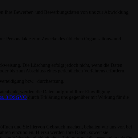
erden Ihre Bewerber- und Bewerbungsdaten von uns zur Abwicklung
hrer Personalakte zum Zwecke des üblichen Organisations- und
ckweisung. Die Löschung erfolgt jedoch nicht, wenn die Daten
er bis zum Abschluss eines gerichtlichen Verfahrens erfordern.
tsverteidigung bzw. -durchsetzung.
ndatenbank, werden die Daten aufgrund Ihrer Einwilligung
Abs. 3 DSGVO
durch Erklärung uns gegenüber mit Wirkung für die
öffnen und Sie hiervon Gebrauch machen, behalten wir uns vor, bei
fahren einzuholen. Hierzu werden Ihre Daten, soweit sie
stische Wahrscheinlichkeit eines Zahlungsausfalls verwenden wir für