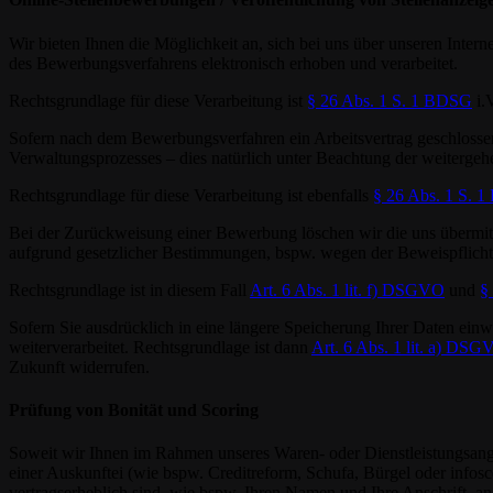
Wir bieten Ihnen die Möglichkeit an, sich bei uns über unseren Int
des Bewerbungsverfahrens elektronisch erhoben und verarbeitet.
Rechtsgrundlage für diese Verarbeitung ist
§ 26 Abs. 1 S. 1 BDSG
i.
Sofern nach dem Bewerbungsverfahren ein Arbeitsvertrag geschlossen
Verwaltungsprozesses – dies natürlich unter Beachtung der weitergeh
Rechtsgrundlage für diese Verarbeitung ist ebenfalls
§ 26 Abs. 1 S. 
Bei der Zurückweisung einer Bewerbung löschen wir die uns übermit
aufgrund gesetzlicher Bestimmungen, bspw. wegen der Beweispflichte
Rechtsgrundlage ist in diesem Fall
Art. 6 Abs. 1 lit. f) DSGVO
und
§
Sofern Sie ausdrücklich in eine längere Speicherung Ihrer Daten ein
weiterverarbeitet. Rechtsgrundlage ist dann
Art. 6 Abs. 1 lit. a) DS
Zukunft widerrufen.
Prüfung von Bonität und Scoring
Soweit wir Ihnen im Rahmen unseres Waren- oder Dienstleistungsange
einer Auskunftei (wie bspw. Creditreform, Schufa, Bürgel oder infosc
vertragserheblich sind, wie bspw. Ihren Namen und Ihre Anschrift, an