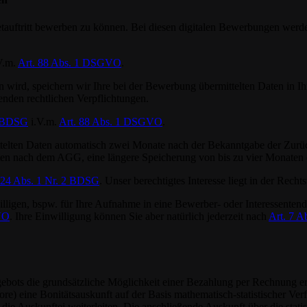
ernetauftritt bewerben zu können. Bei diesen digitalen Bewerbungen w
V.m.
Art. 88 Abs. 1 DSGVO
.
 wird, speichern wir Ihre bei der Bewerbung übermittelten Daten in I
enden rechtlichen Verpflichtungen.
1 BDSG
i.V.m.
Art. 88 Abs. 1 DSGVO
.
telten Daten automatisch zwei Monate nach der Bekanntgabe der Zurü
n nach dem AGG, eine längere Speicherung von bis zu vier Monaten od
 24 Abs. 1 Nr. 2 BDSG
. Unser berechtigtes Interesse liegt in der Rech
willigen, bspw. für Ihre Aufnahme in eine Bewerber- oder Interessente
GVO
. Ihre Einwilligung können Sie aber natürlich jederzeit nach
Art. 7 
bots die grundsätzliche Möglichkeit einer Bezahlung per Rechnung er
ore) eine Bonitätsauskunft auf der Basis mathematisch-statistischer Ver
 die Auskunftei weiterleiten. Die anschließende Auskunft über die stati