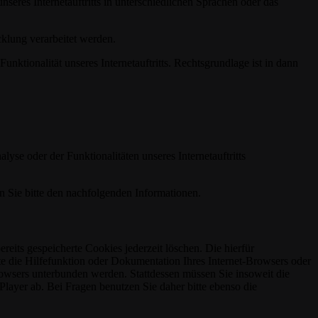
nseres Internetauftritts in unterschiedlichen Sprachen oder das
klung verarbeitet werden.
unktionalität unseres Internetauftritts. Rechtsgrundlage ist in dann
e oder der Funktionalitäten unseres Internetauftritts
n Sie bitte den nachfolgenden Informationen.
reits gespeicherte Cookies jederzeit löschen. Die hierfür
e die Hilfefunktion oder Dokumentation Ihres Internet-Browsers oder
rowsers unterbunden werden. Stattdessen müssen Sie insoweit die
layer ab. Bei Fragen benutzen Sie daher bitte ebenso die